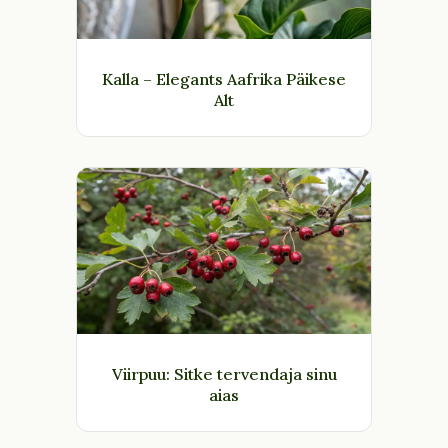
Kalla – Elegants Aafrika Päikese
Alt
Viirpuu: Sitke tervendaja sinu
aias