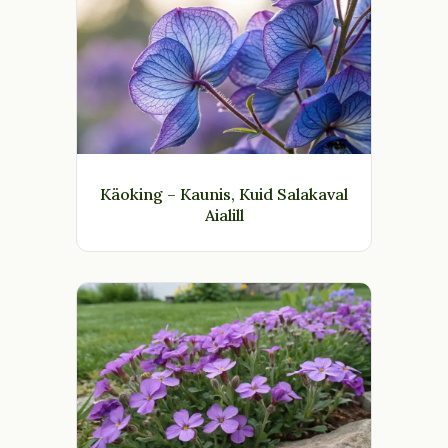
Käoking – Kaunis, Kuid Salakaval
Aialill