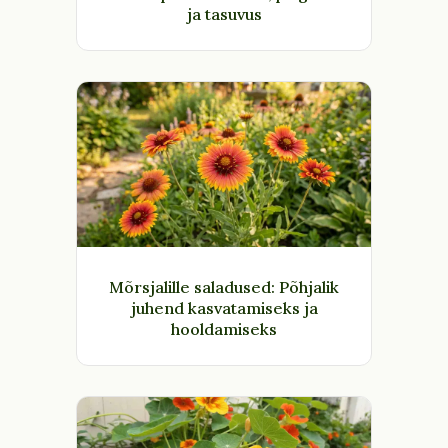
ja tasuvus
Mõrsjalille saladused: Põhjalik
juhend kasvatamiseks ja
hooldamiseks