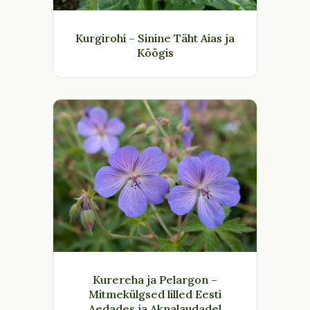
Kurgirohi – Sinine Täht Aias ja
Köögis
Kurereha ja Pelargon –
Mitmekülgsed lilled Eesti
Aedades ja Aknalaudadel