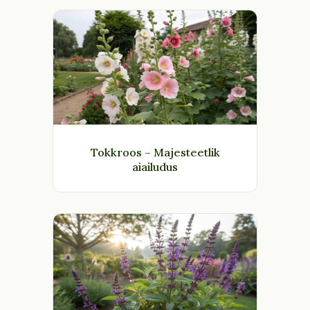
Tokkroos – Majesteetlik
aiailudus