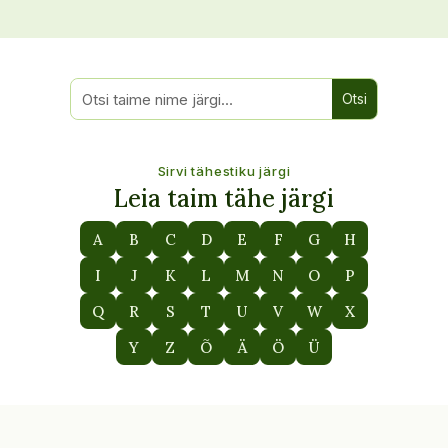
Sirvi tähestiku järgi
Leia taim tähe järgi
A
B
C
D
E
F
G
H
I
J
K
L
M
N
O
P
Q
R
S
T
U
V
W
X
Y
Z
Õ
Ä
Ö
Ü