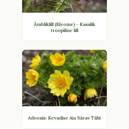
Ämbliklill (Kleome) – Kasulik
troopiline lill
Adoonis: Kevadise Aia Särav Täht