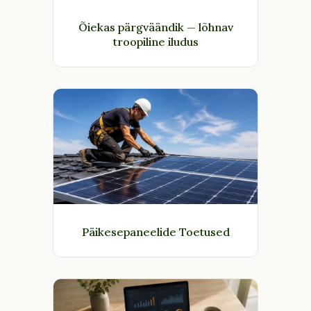
Õiekas pärgväändik — lõhnav
troopiline iludus
Päikesepaneelide Toetused