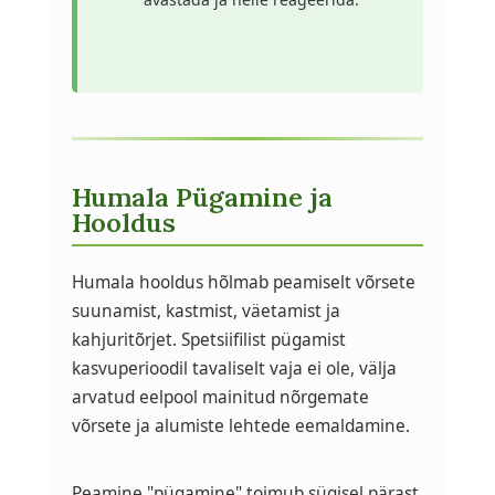
Humala Pügamine ja
Hooldus
Humala hooldus hõlmab peamiselt võrsete
suunamist, kastmist, väetamist ja
kahjuritõrjet. Spetsiifilist pügamist
kasvuperioodil tavaliselt vaja ei ole, välja
arvatud eelpool mainitud nõrgemate
võrsete ja alumiste lehtede eemaldamine.
Peamine "pügamine" toimub sügisel pärast