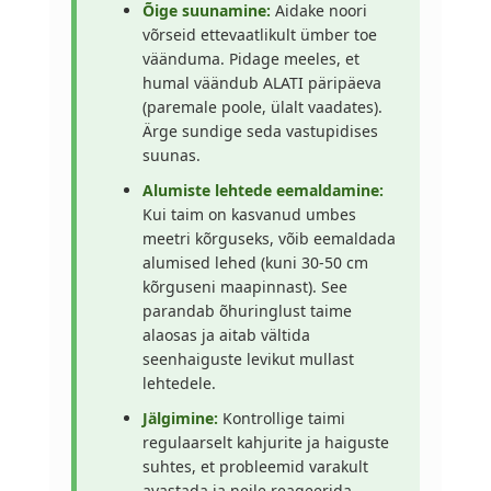
Õige suunamine:
Aidake noori
võrseid ettevaatlikult ümber toe
väänduma. Pidage meeles, et
humal väändub ALATI päripäeva
(paremale poole, ülalt vaadates).
Ärge sundige seda vastupidises
suunas.
Alumiste lehtede eemaldamine:
Kui taim on kasvanud umbes
meetri kõrguseks, võib eemaldada
alumised lehed (kuni 30-50 cm
kõrguseni maapinnast). See
parandab õhuringlust taime
alaosas ja aitab vältida
seenhaiguste levikut mullast
lehtedele.
Jälgimine:
Kontrollige taimi
regulaarselt kahjurite ja haiguste
suhtes, et probleemid varakult
avastada ja neile reageerida.