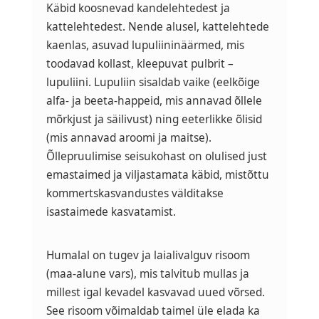
Käbid koosnevad kandelehtedest ja
kattelehtedest. Nende alusel, kattelehtede
kaenlas, asuvad lupuliininäärmed, mis
toodavad kollast, kleepuvat pulbrit –
lupuliini. Lupuliin sisaldab vaike (eelkõige
alfa- ja beeta-happeid, mis annavad õllele
mõrkjust ja säilivust) ning eeterlikke õlisid
(mis annavad aroomi ja maitse).
Õllepruulimise seisukohast on olulised just
emastaimed ja viljastamata käbid, mistõttu
kommertskasvandustes välditakse
isastaimede kasvatamist.
Humalal on tugev ja laialivalguv risoom
(maa-alune vars), mis talvitub mullas ja
millest igal kevadel kasvavad uued võrsed.
See risoom võimaldab taimel üle elada ka