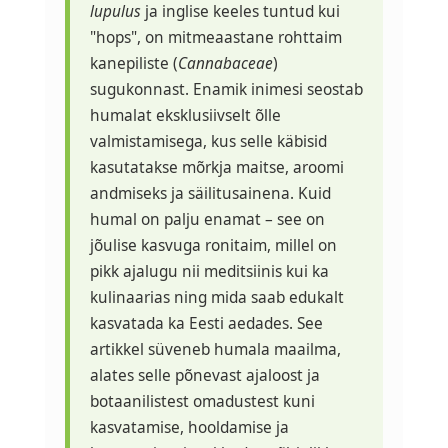
lupulus
ja inglise keeles tuntud kui
"hops", on mitmeaastane rohttaim
kanepiliste (
Cannabaceae
)
sugukonnast. Enamik inimesi seostab
humalat eksklusiivselt õlle
valmistamisega, kus selle käbisid
kasutatakse mõrkja maitse, aroomi
andmiseks ja säilitusainena. Kuid
humal on palju enamat – see on
jõulise kasvuga ronitaim, millel on
pikk ajalugu nii meditsiinis kui ka
kulinaarias ning mida saab edukalt
kasvatada ka Eesti aedades. See
artikkel süveneb humala maailma,
alates selle põnevast ajaloost ja
botaanilistest omadustest kuni
kasvatamise, hooldamise ja