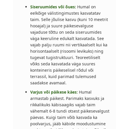
Siseruumides või õues:
Humal on
eelkõige välistingimustes kasvatatav
taim. Selle jõulise kasvu (kuni 10 meetrit
hooajal) ja suure päikesevalguse
vajaduse tõttu on seda siseruumides
väga keeruline edukalt kasvatada. See
vajab palju ruumi nii vertikaalselt kui ka
horisontaalselt (risoomi levikuks) ning
tugevat tugistruktuuri. Teoreetiliselt
võiks seda kasvatada väga suures
konteineris päikeselisel rõdul või
terrassil, kuid parimad tulemused
saadakse avamaal.
Varjus või päikese käes:
Humal
armastab päikest. Parimaks kasvuks ja
rikkalikuks käbisaagiks vajab taim
vähemalt 6-8 tundi otsest päikesevalgust
päevas. Kuigi taim võib kasvada ka
poolvarjus, jääb käbide moodustumine