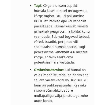
Tugi:
Kõige olulisem aspekt
humala kasvatamisel on tugeva ja
kõrge tugistruktuuri pakkumine
KOHE istutamise ajal või vahetult
pärast seda. Humal kasvab kiiresti
ja hakkab peagi otsima kohta, kuhu
väänduda. Sobivad tugevad teibad,
võred, traadid, pergolad või
spetsiaalsed humalapostid. Tugi
peaks olema vähemalt 4-6 meetrit
kõrge, et taim saaks oma
potentsiaali ära kasutada.
Ümberistutamine:
Kui humal on
vaja ümber istutada, on parim aeg
selleks varakevadel või sügisel, kui
taim on puhkeseisundis. Kaevake
risoom võimalikult suure
mullapalliga välja ja istutage kohe
uude kohta.