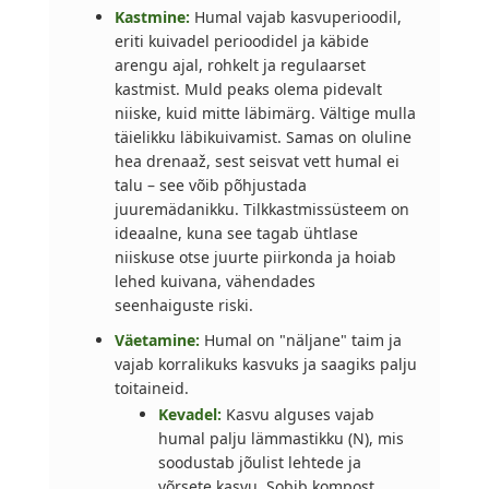
Kastmine:
Humal vajab kasvuperioodil,
eriti kuivadel perioodidel ja käbide
arengu ajal, rohkelt ja regulaarset
kastmist. Muld peaks olema pidevalt
niiske, kuid mitte läbimärg. Vältige mulla
täielikku läbikuivamist. Samas on oluline
hea drenaaž, sest seisvat vett humal ei
talu – see võib põhjustada
juuremädanikku. Tilkkastmissüsteem on
ideaalne, kuna see tagab ühtlase
niiskuse otse juurte piirkonda ja hoiab
lehed kuivana, vähendades
seenhaiguste riski.
Väetamine:
Humal on "näljane" taim ja
vajab korralikuks kasvuks ja saagiks palju
toitaineid.
Kevadel:
Kasvu alguses vajab
humal palju lämmastikku (N), mis
soodustab jõulist lehtede ja
võrsete kasvu. Sobib kompost,