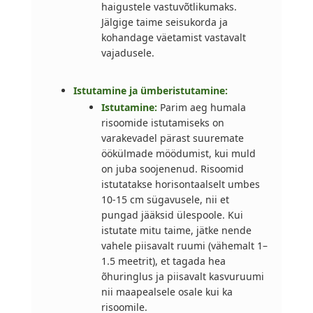
haigustele vastuvõtlikumaks.
Jälgige taime seisukorda ja
kohandage väetamist vastavalt
vajadusele.
Istutamine ja ümberistutamine:
Istutamine:
Parim aeg humala
risoomide istutamiseks on
varakevadel pärast suuremate
öökülmade möödumist, kui muld
on juba soojenenud. Risoomid
istutatakse horisontaalselt umbes
10-15 cm sügavusele, nii et
pungad jääksid ülespoole. Kui
istutate mitu taime, jätke nende
vahele piisavalt ruumi (vähemalt 1–
1.5 meetrit), et tagada hea
õhuringlus ja piisavalt kasvuruumi
nii maapealsele osale kui ka
risoomile.