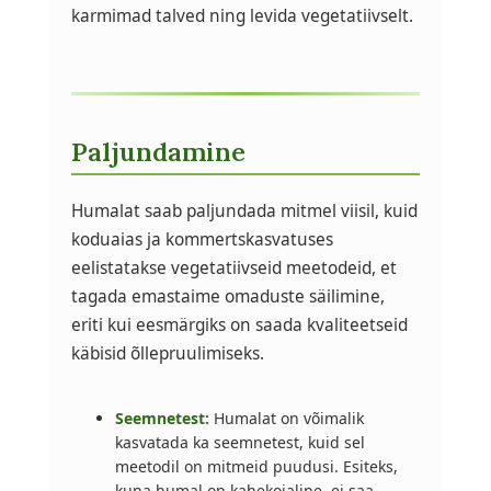
karmimad talved ning levida vegetatiivselt.
Paljundamine
Humalat saab paljundada mitmel viisil, kuid
koduaias ja kommertskasvatuses
eelistatakse vegetatiivseid meetodeid, et
tagada emastaime omaduste säilimine,
eriti kui eesmärgiks on saada kvaliteetseid
käbisid õllepruulimiseks.
Seemnetest:
Humalat on võimalik
kasvatada ka seemnetest, kuid sel
meetodil on mitmeid puudusi. Esiteks,
kuna humal on kahekojaline, ei saa