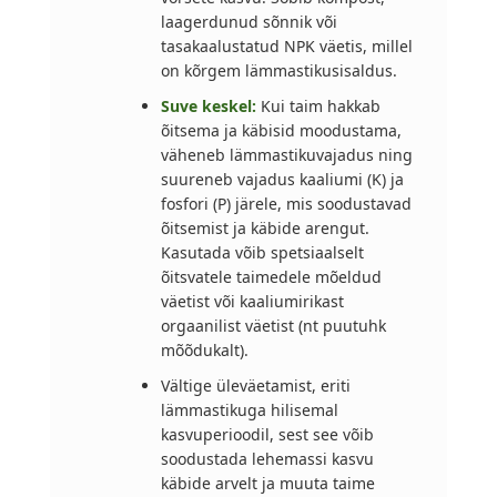
laagerdunud sõnnik või
tasakaalustatud NPK väetis, millel
on kõrgem lämmastikusisaldus.
Suve keskel:
Kui taim hakkab
õitsema ja käbisid moodustama,
väheneb lämmastikuvajadus ning
suureneb vajadus kaaliumi (K) ja
fosfori (P) järele, mis soodustavad
õitsemist ja käbide arengut.
Kasutada võib spetsiaalselt
õitsvatele taimedele mõeldud
väetist või kaaliumirikast
orgaanilist väetist (nt puutuhk
mõõdukalt).
Vältige üleväetamist, eriti
lämmastikuga hilisemal
kasvuperioodil, sest see võib
soodustada lehemassi kasvu
käbide arvelt ja muuta taime