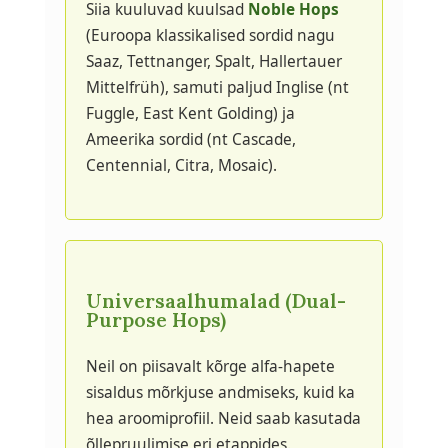
Siia kuuluvad kuulsad
Noble Hops
(Euroopa klassikalised sordid nagu
Saaz, Tettnanger, Spalt, Hallertauer
Mittelfrüh), samuti paljud Inglise (nt
Fuggle, East Kent Golding) ja
Ameerika sordid (nt Cascade,
Centennial, Citra, Mosaic).
Universaalhumalad (Dual-
Purpose Hops)
Neil on piisavalt kõrge alfa-hapete
sisaldus mõrkjuse andmiseks, kuid ka
hea aroomiprofiil. Neid saab kasutada
õllepruulimise eri etappides.