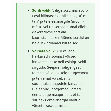
Sordi valik:
Valige sort, mis sobib
Eesti kliimasse (lühike suvi, külm
talv) ja teie eesmärgile (aroomi-,
mõru- või universaalhumal õlleks,
dekoratiivne sort aia
kaunistamiseks). Mõned sordid on
haiguskindlamad kui teised.
Võrsete valik:
Kui kevadel
hakkavad risoomist võrsed
kasvama, laske neil esialgu veidi
sirguda. Seejärel valige igast
taimest välja 2-4 kõige tugevamat
ja tervemat võrset, mis
suunatakse tugedele kasvama.
Ülejäänud, nõrgemad võrsed
eemaldage maapinnalt, et taim
suunaks oma energia valitud
võrsete kasvatamisse.