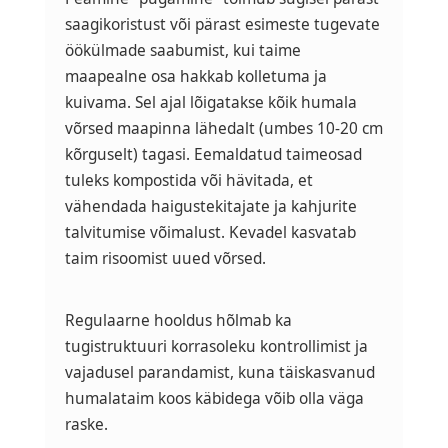
saagikoristust või pärast esimeste tugevate
öökülmade saabumist, kui taime
maapealne osa hakkab kolletuma ja
kuivama. Sel ajal lõigatakse kõik humala
võrsed maapinna lähedalt (umbes 10-20 cm
kõrguselt) tagasi. Eemaldatud taimeosad
tuleks kompostida või hävitada, et
vähendada haigustekitajate ja kahjurite
talvitumise võimalust. Kevadel kasvatab
taim risoomist uued võrsed.
Regulaarne hooldus hõlmab ka
tugistruktuuri korrasoleku kontrollimist ja
vajadusel parandamist, kuna täiskasvanud
humalataim koos käbidega võib olla väga
raske.