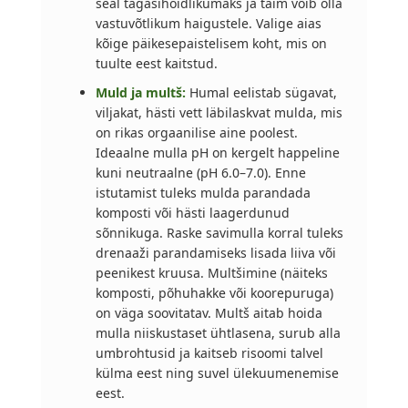
seal tagasihoidlikumaks ja taim võib olla
vastuvõtlikum haigustele. Valige aias
kõige päikesepaistelisem koht, mis on
tuulte eest kaitstud.
Muld ja multš:
Humal eelistab sügavat,
viljakat, hästi vett läbilaskvat mulda, mis
on rikas orgaanilise aine poolest.
Ideaalne mulla pH on kergelt happeline
kuni neutraalne (pH 6.0–7.0). Enne
istutamist tuleks mulda parandada
komposti või hästi laagerdunud
sõnnikuga. Raske savimulla korral tuleks
drenaaži parandamiseks lisada liiva või
peenikest kruusa. Multšimine (näiteks
komposti, põhuhakke või koorepuruga)
on väga soovitatav. Multš aitab hoida
mulla niiskustaset ühtlasena, surub alla
umbrohtusid ja kaitseb risoomi talvel
külma eest ning suvel ülekuumenemise
eest.