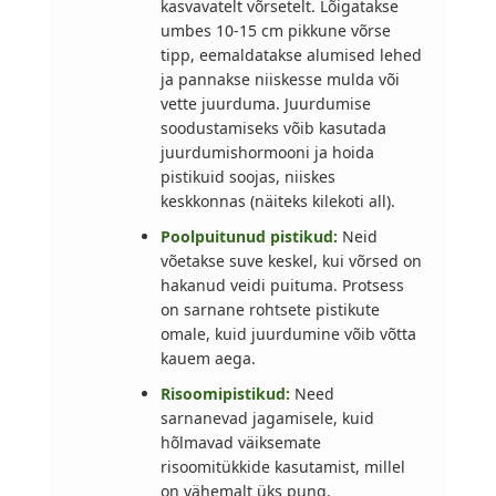
kasvavatelt võrsetelt. Lõigatakse
umbes 10-15 cm pikkune võrse
tipp, eemaldatakse alumised lehed
ja pannakse niiskesse mulda või
vette juurduma. Juurdumise
soodustamiseks võib kasutada
juurdumishormooni ja hoida
pistikuid soojas, niiskes
keskkonnas (näiteks kilekoti all).
Poolpuitunud pistikud:
Neid
võetakse suve keskel, kui võrsed on
hakanud veidi puituma. Protsess
on sarnane rohtsete pistikute
omale, kuid juurdumine võib võtta
kauem aega.
Risoomipistikud:
Need
sarnanevad jagamisele, kuid
hõlmavad väiksemate
risoomitükkide kasutamist, millel
on vähemalt üks pung.