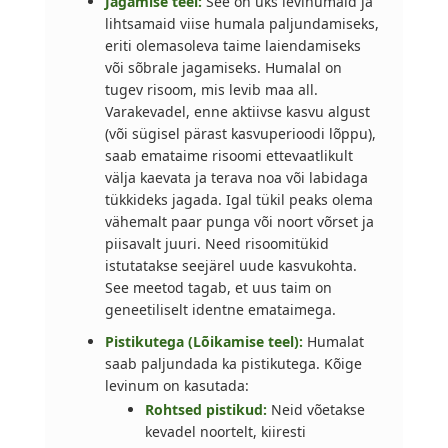
Jagamise teel:
See on üks levinumaid ja
lihtsamaid viise humala paljundamiseks,
eriti olemasoleva taime laiendamiseks
või sõbrale jagamiseks. Humalal on
tugev risoom, mis levib maa all.
Varakevadel, enne aktiivse kasvu algust
(või sügisel pärast kasvuperioodi lõppu),
saab emataime risoomi ettevaatlikult
välja kaevata ja terava noa või labidaga
tükkideks jagada. Igal tükil peaks olema
vähemalt paar punga või noort võrset ja
piisavalt juuri. Need risoomitükid
istutatakse seejärel uude kasvukohta.
See meetod tagab, et uus taim on
geneetiliselt identne emataimega.
Pistikutega (Lõikamise teel):
Humalat
saab paljundada ka pistikutega. Kõige
levinum on kasutada:
Rohtsed pistikud:
Neid võetakse
kevadel noortelt, kiiresti