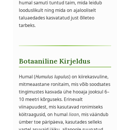
humal samuti tuntud taim, mida leidub
looduslikult ning mida on ajalooliselt
taluaedades kasvatatud just õlleteo
tarbeks.
Botaaniline Kirjeldus
Humal (
Humulus lupulus
) on kiirekasvuline,
mitmeaastane ronitaim, mis võib soodsates
tingimustes kasvada ühe hooaja jooksul 6–
10 meetri kõrguseks. Erinevalt
viinapuudest, mis kasutavad ronimiseks
köitraagusid, on humal
liaan
, mis väändub
ümber toe päripäeva, kasutades selleks
vartel asuvaid jäiku, allapoole suunatud