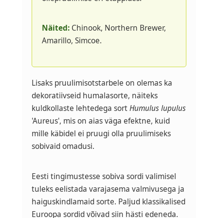
Näited:
Chinook, Northern Brewer,
Amarillo, Simcoe.
Lisaks pruulimisotstarbele on olemas ka
dekoratiivseid humalasorte, näiteks
kuldkollaste lehtedega sort
Humulus lupulus
'Aureus', mis on aias väga efektne, kuid
mille käbidel ei pruugi olla pruulimiseks
sobivaid omadusi.
Eesti tingimustesse sobiva sordi valimisel
tuleks eelistada varajasema valmivusega ja
haiguskindlamaid sorte. Paljud klassikalised
Euroopa sordid võivad siin hästi edeneda.