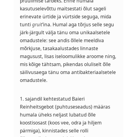
pruulimise tarbeks. Enne humala
kasutuselevõttu maitsestati õlut sageli
erinevate ürtide ja vürtside seguga, mida
tunti
gruit
'ina. Humal aga tõrjus selle segu
järk-järgult välja tänu oma unikaalsetele
omadustele: see andis õllele meeldiva
mõrkjuse, tasakaalustades linnaste
magusust, lisas iseloomulikke aroome ning,
mis kõige tähtsam, pikendas oluliselt õlle
säilivusaega tänu oma antibakteriaalsetele
omadustele.
1. sajandil kehtestatud Baieri
Reinheitsgebot (puhtuseseadus) määras
humala üheks neljast lubatud õlle
koostisosast (koos vee, odra ja hiljem
pärmiga), kinnistades selle rolli