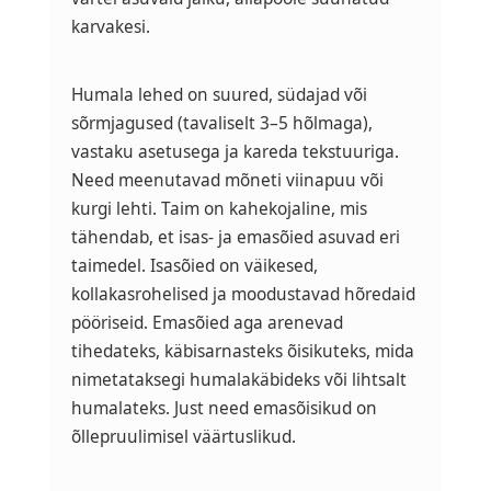
karvakesi.
Humala lehed on suured, südajad või
sõrmjagused (tavaliselt 3–5 hõlmaga),
vastaku asetusega ja kareda tekstuuriga.
Need meenutavad mõneti viinapuu või
kurgi lehti. Taim on kahekojaline, mis
tähendab, et isas- ja emasõied asuvad eri
taimedel. Isasõied on väikesed,
kollakasrohelised ja moodustavad hõredaid
pööriseid. Emasõied aga arenevad
tihedateks, käbisarnasteks õisikuteks, mida
nimetataksegi humalakäbideks või lihtsalt
humalateks. Just need emasõisikud on
õllepruulimisel väärtuslikud.