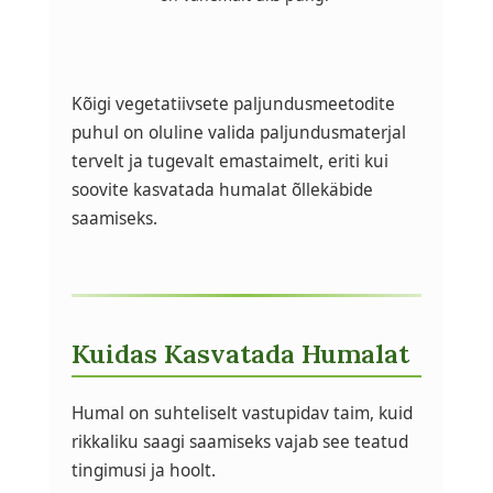
Kõigi vegetatiivsete paljundusmeetodite
puhul on oluline valida paljundusmaterjal
tervelt ja tugevalt emastaimelt, eriti kui
soovite kasvatada humalat õllekäbide
saamiseks.
Kuidas Kasvatada Humalat
Humal on suhteliselt vastupidav taim, kuid
rikkaliku saagi saamiseks vajab see teatud
tingimusi ja hoolt.