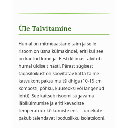
Üle Talvitamine
Humal on mitmeaastane taim ja selle
risoom on üsna külmakindel, eriti kui see
on kaetud lumega. Eesti kliimas talvitub
humal üldiselt hästi. Pärast sügisest
tagasilõikust on soovitatav katta taime
kasvukoht paksu multšikihiga (10-15 cm
komposti, põhku, kuuseoksi või langenud
lehti). See kaitseb risoomi sügavama
läbikülmumise ja eriti kevadiste
temperatuurikõikumiste eest. Lumekate
pakub täiendavat looduslikku isolatsiooni.