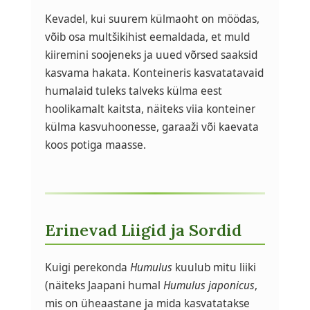
Kevadel, kui suurem külmaoht on möödas,
võib osa multšikihist eemaldada, et muld
kiiremini soojeneks ja uued võrsed saaksid
kasvama hakata. Konteineris kasvatatavaid
humalaid tuleks talveks külma eest
hoolikamalt kaitsta, näiteks viia konteiner
külma kasvuhoonesse, garaaži või kaevata
koos potiga maasse.
Erinevad Liigid ja Sordid
Kuigi perekonda
Humulus
kuulub mitu liiki
(näiteks Jaapani humal
Humulus japonicus
,
mis on üheaastane ja mida kasvatatakse