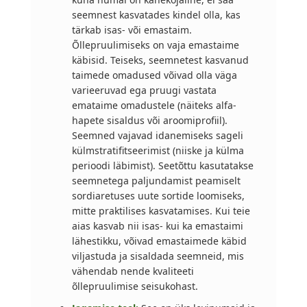
seemnest kasvatades kindel olla, kas
tärkab isas- või emastaim.
Õllepruulimiseks on vaja emastaime
käbisid. Teiseks, seemnetest kasvanud
taimede omadused võivad olla väga
varieeruvad ega pruugi vastata
emataime omadustele (näiteks alfa-
hapete sisaldus või aroomiprofiil).
Seemned vajavad idanemiseks sageli
külmstratifitseerimist (niiske ja külma
perioodi läbimist). Seetõttu kasutatakse
seemnetega paljundamist peamiselt
sordiaretuses uute sortide loomiseks,
mitte praktilises kasvatamises. Kui teie
aias kasvab nii isas- kui ka emastaimi
lähestikku, võivad emastaimede käbid
viljastuda ja sisaldada seemneid, mis
vähendab nende kvaliteeti
õllepruulimise seisukohast.