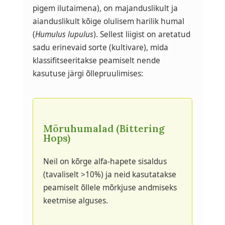
pigem ilutaimena), on majanduslikult ja
aianduslikult kõige olulisem harilik humal
(
Humulus lupulus
). Sellest liigist on aretatud
sadu erinevaid sorte (kultivare), mida
klassifitseeritakse peamiselt nende
kasutuse järgi õllepruulimises:
Mõruhumalad (Bittering
Hops)
Neil on kõrge alfa-hapete sisaldus
(tavaliselt >10%) ja neid kasutatakse
peamiselt õllele mõrkjuse andmiseks
keetmise alguses.