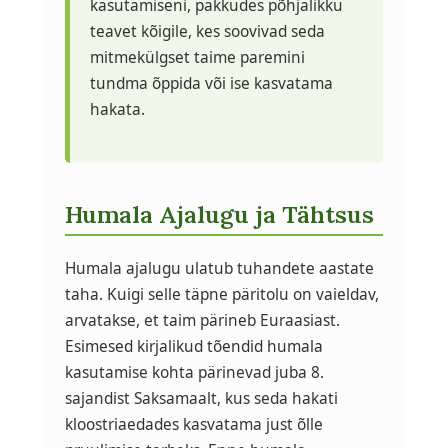
kasutamiseni, pakkudes põhjalikku
teavet kõigile, kes soovivad seda
mitmekülgset taime paremini
tundma õppida või ise kasvatama
hakata.
Humala Ajalugu ja Tähtsus
Humala ajalugu ulatub tuhandete aastate
taha. Kuigi selle täpne päritolu on vaieldav,
arvatakse, et taim pärineb Euraasiast.
Esimesed kirjalikud tõendid humala
kasutamise kohta pärinevad juba 8.
sajandist Saksamaalt, kus seda hakati
kloostriaedades kasvatama just õlle