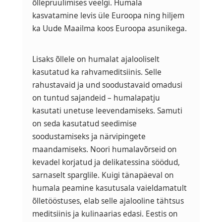
õllepruulimises veelgi. Humala
kasvatamine levis üle Euroopa ning hiljem
ka Uude Maailma koos Euroopa asunikega.
Lisaks õllele on humalat ajalooliselt
kasutatud ka rahvameditsiinis. Selle
rahustavaid ja und soodustavaid omadusi
on tuntud sajandeid – humalapatju
kasutati unetuse leevendamiseks. Samuti
on seda kasutatud seedimise
soodustamiseks ja närvipingete
maandamiseks. Noori humalavõrseid on
kevadel korjatud ja delikatessina söödud,
sarnaselt sparglile. Kuigi tänapäeval on
humala peamine kasutusala vaieldamatult
õlletööstuses, elab selle ajalooline tähtsus
meditsiinis ja kulinaarias edasi. Eestis on