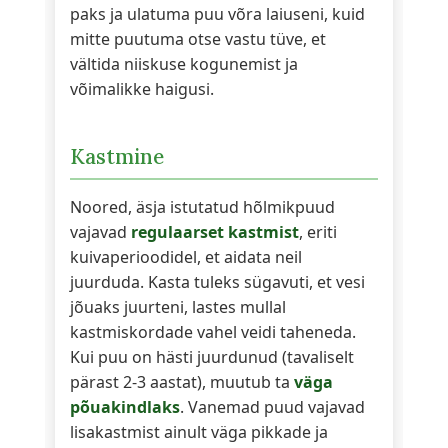
paks ja ulatuma puu võra laiuseni, kuid
mitte puutuma otse vastu tüve, et
vältida niiskuse kogunemist ja
võimalikke haigusi.
Kastmine
Noored, äsja istutatud hõlmikpuud
vajavad
regulaarset kastmist
, eriti
kuivaperioodidel, et aidata neil
juurduda. Kasta tuleks sügavuti, et vesi
jõuaks juurteni, lastes mullal
kastmiskordade vahel veidi taheneda.
Kui puu on hästi juurdunud (tavaliselt
pärast 2-3 aastat), muutub ta
väga
põuakindlaks
. Vanemad puud vajavad
lisakastmist ainult väga pikkade ja