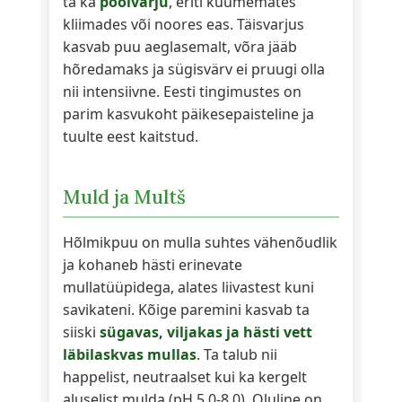
ta ka
poolvarju
, eriti kuumemates
kliimades või noores eas. Täisvarjus
kasvab puu aeglasemalt, võra jääb
hõredamaks ja sügisvärv ei pruugi olla
nii intensiivne. Eesti tingimustes on
parim kasvukoht päikesepaisteline ja
tuulte eest kaitstud.
Muld ja Multš
Hõlmikpuu on mulla suhtes vähenõudlik
ja kohaneb hästi erinevate
mullatüüpidega, alates liivastest kuni
savikateni. Kõige paremini kasvab ta
siiski
sügavas, viljakas ja hästi vett
läbilaskvas mullas
. Ta talub nii
happelist, neutraalset kui ka kergelt
aluselist mulda (pH 5.0-8.0). Oluline on