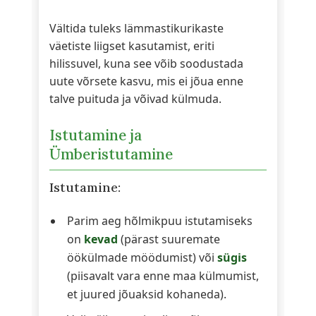
Vältida tuleks lämmastikurikaste
väetiste liigset kasutamist, eriti
hilissuvel, kuna see võib soodustada
uute võrsete kasvu, mis ei jõua enne
talve puituda ja võivad külmuda.
Istutamine ja
Ümberistutamine
Istutamine:
Parim aeg hõlmikpuu istutamiseks
on
kevad
(pärast suuremate
öökülmade möödumist) või
sügis
(piisavalt vara enne maa külmumist,
et juured jõuaksid kohaneda).