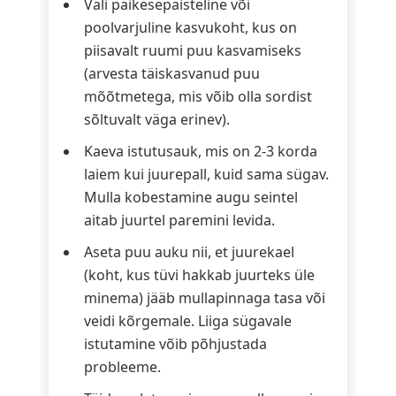
Vali päikesepaisteline või
poolvarjuline kasvukoht, kus on
piisavalt ruumi puu kasvamiseks
(arvesta täiskasvanud puu
mõõtmetega, mis võib olla sordist
sõltuvalt väga erinev).
Kaeva istutusauk, mis on 2-3 korda
laiem kui juurepall, kuid sama sügav.
Mulla kobestamine augu seintel
aitab juurtel paremini levida.
Aseta puu auku nii, et juurekael
(koht, kus tüvi hakkab juurteks üle
minema) jääb mullapinnaga tasa või
veidi kõrgemale. Liiga sügavale
istutamine võib põhjustada
probleeme.