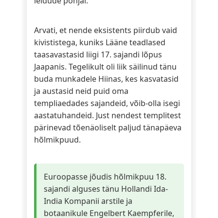
leidude põhjal.
Arvati, et nende eksistents piirdub vaid
kivististega, kuniks Lääne teadlased
taasavastasid liigi 17. sajandi lõpus
Jaapanis. Tegelikult oli liik säilinud tänu
buda munkadele Hiinas, kes kasvatasid
ja austasid neid puid oma
templiaedades sajandeid, võib-olla isegi
aastatuhandeid. Just nendest templitest
pärinevad tõenäoliselt paljud tänapäeva
hõlmikpuud.
Euroopasse jõudis hõlmikpuu 18.
sajandi alguses tänu Hollandi Ida-
India Kompanii arstile ja
botaanikule Engelbert Kaempferile,