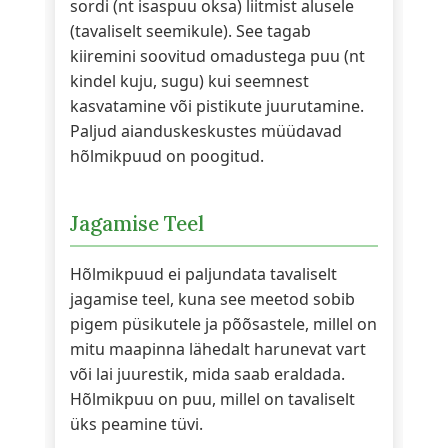
sordi (nt isaspuu oksa) liitmist alusele
(tavaliselt seemikule). See tagab
kiiremini soovitud omadustega puu (nt
kindel kuju, sugu) kui seemnest
kasvatamine või pistikute juurutamine.
Paljud aianduskeskustes müüdavad
hõlmikpuud on poogitud.
Jagamise Teel
Hõlmikpuud ei paljundata tavaliselt
jagamise teel, kuna see meetod sobib
pigem püsikutele ja põõsastele, millel on
mitu maapinna lähedalt harunevat vart
või lai juurestik, mida saab eraldada.
Hõlmikpuu on puu, millel on tavaliselt
üks peamine tüvi.