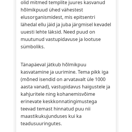
olid mitmed templite juures kasvanud
hõlmikpuud ühed vähestest
elusorganismidest, mis epitsentri
lähedal ellu jäid ja juba järgmisel kevadel
uuesti lehte läksid. Need puud on
muutunud vastupidavuse ja lootuse
sümboliks.
Tänapäeval jätkub hõlmikpuu
kasvatamine ja uurimine. Tema pikk iga
(mõned isendid on arvatavalt üle 1000
aasta vanad), vastupidavus haigustele ja
kahjuritele ning kohanemisvõime
erinevate keskkonnatingimustega
teevad temast hinnatud puu nii
maastikukujunduses kui ka
teadusuuringutes.