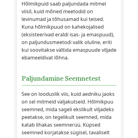
Hõlmikpuid saab paljundada mitmel
viisil, kuid mõned meetodid on
levinumad ja tõhusamad kui teised.
Kuna hõlmikpuud on kahekojalised
(eksisteerivad eraldi isas- ja emaspuud),
on paljundusmeetodi valik oluline, eriti
kui soovitakse vältida emaspuude viljade
ebameeldivat lõhna.
Paljundamine Seemnetest
See on looduslik viis, kuid aedniku jaoks
on sel mitmeid väljakutseid. Hõlmikpuu
seemned, mida sageli ekslikult viljadeks
peetakse, on tegelikult seemned, mida
katab lihakas seemnerüü. Küpsed
seemned korjatakse sügisel, tavaliselt