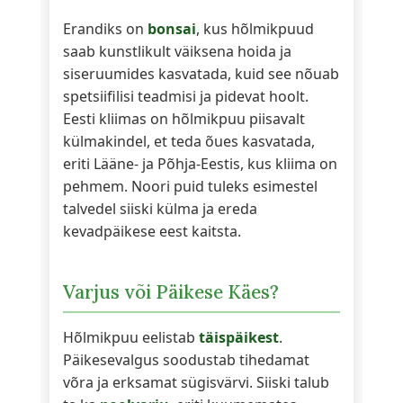
Erandiks on
bonsai
, kus hõlmikpuud
saab kunstlikult väiksena hoida ja
siseruumides kasvatada, kuid see nõuab
spetsiifilisi teadmisi ja pidevat hoolt.
Eesti kliimas on hõlmikpuu piisavalt
külmakindel, et teda õues kasvatada,
eriti Lääne- ja Põhja-Eestis, kus kliima on
pehmem. Noori puid tuleks esimestel
talvedel siiski külma ja ereda
kevadpäikese eest kaitsta.
Varjus või Päikese Käes?
Hõlmikpuu eelistab
täispäikest
.
Päikesevalgus soodustab tihedamat
võra ja erksamat sügisvärvi. Siiski talub