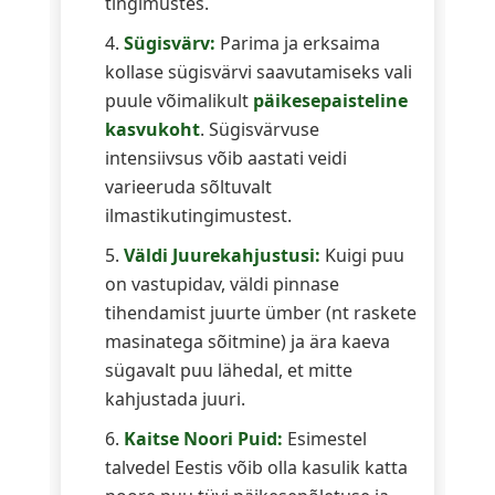
tingimustes.
Sügisvärv:
Parima ja erksaima
kollase sügisvärvi saavutamiseks vali
puule võimalikult
päikesepaisteline
kasvukoht
. Sügisvärvuse
intensiivsus võib aastati veidi
varieeruda sõltuvalt
ilmastikutingimustest.
Väldi Juurekahjustusi:
Kuigi puu
on vastupidav, väldi pinnase
tihendamist juurte ümber (nt raskete
masinatega sõitmine) ja ära kaeva
sügavalt puu lähedal, et mitte
kahjustada juuri.
Kaitse Noori Puid:
Esimestel
talvedel Eestis võib olla kasulik katta