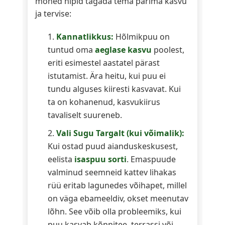
mõned nipid tagada tema parima kasvu
ja tervise:
Kannatlikkus:
Hõlmikpuu on
tuntud oma
aeglase kasvu
poolest,
eriti esimestel aastatel pärast
istutamist. Ära heitu, kui puu ei
tundu alguses kiiresti kasvavat. Kui
ta on kohanenud, kasvukiirus
tavaliselt suureneb.
Vali Sugu Targalt (kui võimalik):
Kui ostad puud aianduskeskusest,
eelista
isaspuu sorti
. Emaspuude
valminud seemneid kattev lihakas
rüü eritab lagunedes võihapet, millel
on väga ebameeldiv, okset meenutav
lõhn. See võib olla probleemiks, kui
puu kasvab kõnnitee, terrassi või