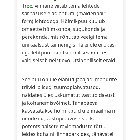
Tree
, viimane viitab tema lehtede
sarnasusele adiantumi (maidenhair
fern) lehtedega. Hõlmikpuu kuulub
omaette hõimkonda, sugukonda ja
perekonda, mis rõhutab veelgi tema
unikaalsust taimeriigis. Ta ei ole ei okas-
ega lehtpuu traditsioonilises mõttes,
vaid seisab neist evolutsiooniliselt eraldi.
See puu on üle elanud jääajad, mandrite
triivid ja isegi tuumaplahvatused,
näidates üles uskumatut vastupidavust
ja kohanemisvõimet. Tänapäeval
kasvatatakse hõlmikpuid üle maailma nii
nende ilu, vastupidavuse kui ka
potentsiaalsete raviomaduste tõttu,
leides koha nii linnaparkides, tänavatel