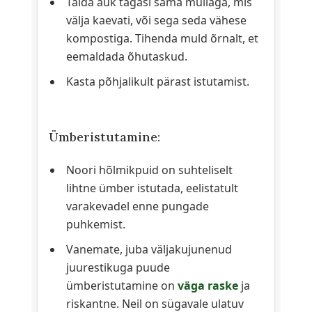
Täida auk tagasi sama mullaga, mis
välja kaevati, või sega seda vähese
kompostiga. Tihenda muld õrnalt, et
eemaldada õhutaskud.
Kasta põhjalikult pärast istutamist.
Ümberistutamine:
Noori hõlmikpuid on suhteliselt
lihtne ümber istutada, eelistatult
varakevadel enne pungade
puhkemist.
Vanemate, juba väljakujunenud
juurestikuga puude
ümberistutamine on
väga raske
ja
riskantne. Neil on sügavale ulatuv