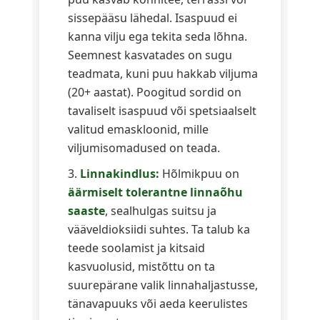
sissepääsu lähedal. Isaspuud ei
kanna vilju ega tekita seda lõhna.
Seemnest kasvatades on sugu
teadmata, kuni puu hakkab viljuma
(20+ aastat). Poogitud sordid on
tavaliselt isaspuud või spetsiaalselt
valitud emaskloonid, mille
viljumisomadused on teada.
Linnakindlus:
Hõlmikpuu on
äärmiselt tolerantne linnaõhu
saaste
, sealhulgas suitsu ja
vääveldioksiidi suhtes. Ta talub ka
teede soolamist ja kitsaid
kasvuolusid, mistõttu on ta
suurepärane valik linnahaljastusse,
tänavapuuks või aeda keerulistes