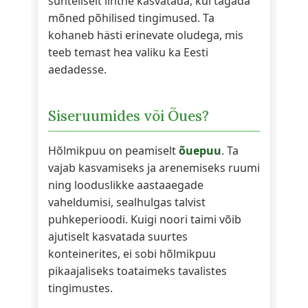
suhteliselt lihtne kasvatada, kui tagada
mõned põhilised tingimused. Ta
kohaneb hästi erinevate oludega, mis
teeb temast hea valiku ka Eesti
aedadesse.
Siseruumides või Õues?
Hõlmikpuu on peamiselt
õuepuu
. Ta
vajab kasvamiseks ja arenemiseks ruumi
ning looduslikke aastaaegade
vaheldumisi, sealhulgas talvist
puhkeperioodi. Kuigi noori taimi võib
ajutiselt kasvatada suurtes
konteinerites, ei sobi hõlmikpuu
pikaajaliseks toataimeks tavalistes
tingimustes.