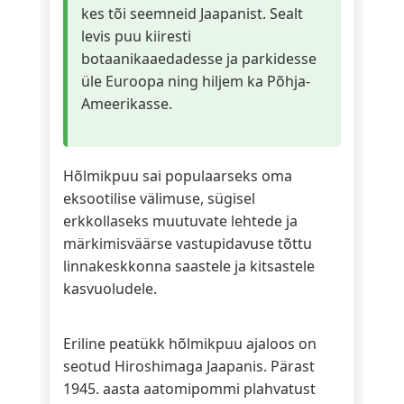
kes tõi seemneid Jaapanist. Sealt
levis puu kiiresti
botaanikaaedadesse ja parkidesse
üle Euroopa ning hiljem ka Põhja-
Ameerikasse.
Hõlmikpuu sai populaarseks oma
eksootilise välimuse, sügisel
erkkollaseks muutuvate lehtede ja
märkimisväärse vastupidavuse tõttu
linnakeskkonna saastele ja kitsastele
kasvuoludele.
Eriline peatükk hõlmikpuu ajaloos on
seotud Hiroshimaga Jaapanis. Pärast
1945. aasta aatomipommi plahvatust