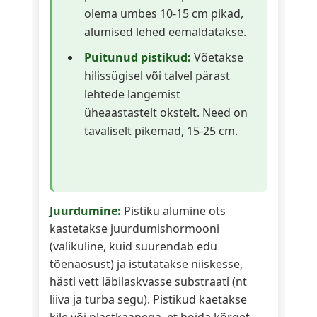
olema umbes 10-15 cm pikad,
alumised lehed eemaldatakse.
Puitunud pistikud:
Võetakse
hilissügisel või talvel pärast
lehtede langemist
üheaastastelt okstelt. Need on
tavaliselt pikemad, 15-25 cm.
Juurdumine:
Pistiku alumine ots
kastetakse juurdumishormooni
(valikuline, kuid suurendab edu
tõenäosust) ja istutatakse niiskesse,
hästi vett läbilaskvasse substraati (nt
liiva ja turba segu). Pistikud kaetakse
kile või plastkaanega, et hoida kõrget