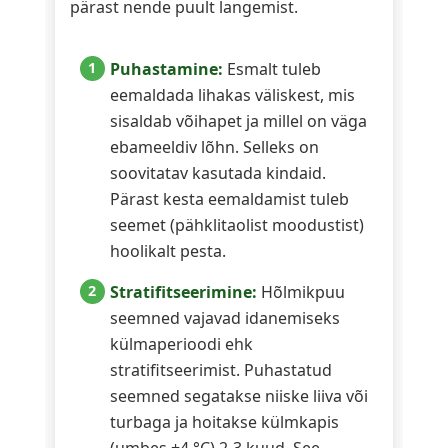
pärast nende puult langemist.
Puhastamine:
Esmalt tuleb
eemaldada lihakas väliskest, mis
sisaldab võihapet ja millel on väga
ebameeldiv lõhn. Selleks on
soovitatav kasutada kindaid.
Pärast kesta eemaldamist tuleb
seemet (pähklitaolist moodustist)
hoolikalt pesta.
Stratifitseerimine:
Hõlmikpuu
seemned vajavad idanemiseks
külmaperioodi ehk
stratifitseerimist. Puhastatud
seemned segatakse niiske liiva või
turbaga ja hoitakse külmkapis
(umbes +4 °C) 2-3 kuud. See