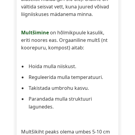
vältida seisvat vett, kuna juured võivad
liigniiskuses mädanema minna.
Multšimine
on hõlmikpuule kasulik,
eriti noores eas. Orgaaniline multš (nt
koorepuru, kompost) aitab:
Hoida mulla niiskust.
Reguleerida mulla temperatuuri.
Takistada umbrohu kasvu.
Parandada mulla struktuuri
lagunedes.
Multšikiht peaks olema umbes 5-10 cm