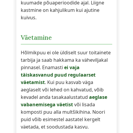
kuumade põuaperioodide ajal. Liigne
kastmine on kahjulikum kui ajutine
kuivus.
Väetamine
Hõlmikpuu ei ole üldiselt suur toitainete
tarbija ja saab hakkama ka väheviljakal
pinnasel. Enamasti
ei vaja
täiskasvanud puud regulaarset
väetamist
. Kui puu kasvab väga
aeglaselt või lehed on kahvatud, võib
kevadel anda tasakaalustatud
aeglase
vabanemisega väetist
või lisada
komposti puu alla multšikihina. Noori
puid võib esimestel aastatel kergelt
väetada, et soodustada kasvu.