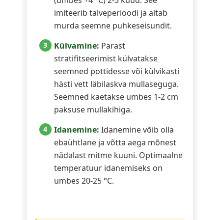
imiteerib talveperioodi ja aitab
murda seemne puhkeseisundit.
Külvamine:
Pärast
stratifitseerimist külvatakse
seemned pottidesse või külvikasti
hästi vett läbilaskva mullaseguga.
Seemned kaetakse umbes 1-2 cm
paksuse mullakihiga.
Idanemine:
Idanemine võib olla
ebaühtlane ja võtta aega mõnest
nädalast mitme kuuni. Optimaalne
temperatuur idanemiseks on
umbes 20-25 °C.