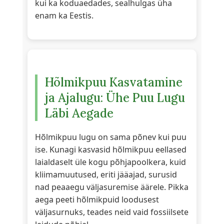
kui ka koduaedades, sealhulgas üha
enam ka Eestis.
Hõlmikpuu Kasvatamine
ja Ajalugu: Ühe Puu Lugu
Läbi Aegade
Hõlmikpuu lugu on sama põnev kui puu
ise. Kunagi kasvasid hõlmikpuu eellased
laialdaselt üle kogu põhjapoolkera, kuid
kliimamuutused, eriti jääajad, surusid
nad peaaegu väljasuremise äärele. Pikka
aega peeti hõlmikpuid loodusest
väljasurnuks, teades neid vaid fossiilsete